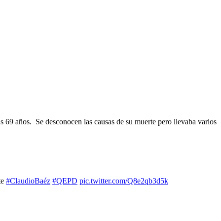
sus 69 años. Se desconocen las causas de su muerte pero llevaba varios
te
#ClaudioBaéz
#QEPD
pic.twitter.com/Q8e2qb3d5k