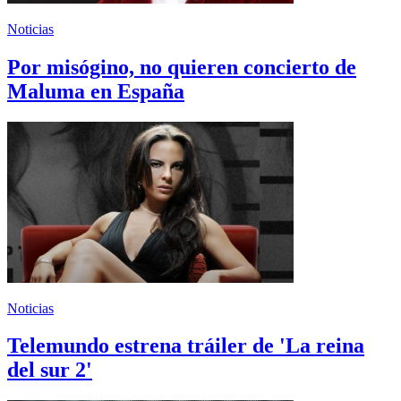
Noticias
Por misógino, no quieren concierto de
Maluma en España
Noticias
Telemundo estrena tráiler de 'La reina
del sur 2'