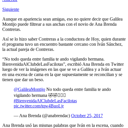
Siguiente
Aunque en apariencia sean amigas, eso no quiere decir que Galilea
Montijo puede filtrear a sus anchas con el novio de Ana Brenda
Contreras.
Así se lo hizo saber Contreras a la conductora de Hoy, quien durante
el programa tuvo un encuentro bastante cercano con Iván Sánchez,
la actual pareja de Contreras.
“No todo queda entre familia te ando vigilando hermana.
BienvenidaAlClubdeLasFacilotas”, escribió Ana Brenda en Twitter
luego de ver la imágenes en las que se ve a Galilea y a Iván actuar
en una escena de cama en la que supuestamente se reconcilian y se
tienen que dar un beso.
@GalileaMontijo
No todo queda entre familia te ando
vigilando hermana 🤣🤣🤷🏻‍♀️
#BienvenidaAlClubdeLasFacilotas
pic.twitter.com/tqw4BuoLjr
— Ana Brenda (@anabrendac)
October 25, 2017
Ana Brenda usó las mismas palabras que Iván en la escena, cuando