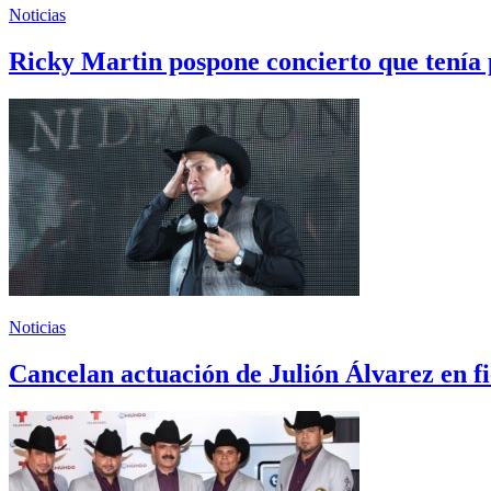
Noticias
Ricky Martin pospone concierto que tení
Noticias
Cancelan actuación de Julión Álvarez en fi