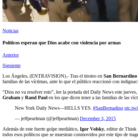
Noticias
Políticos esperan que Dios acabe con violencia por armas
Anterior
Siguiente
Los Ángeles, (ENTRAVISION).- Tras el tiroteo en
San Bernardino
familias de las víctimas, ante lo que el público reaccionó con indign
“Dios no va resolver esto”, lee la portada del Daily News este jueves, 
Graham
y
Rand Paul
en los que dicen tener a las familias de las ví
New York Daily News—HELLS YES.
#SanBernadino
pic.t
— jeffpearlman (@jeffpearlman)
December 3, 2015
Además de este fuerte golpe mediático,
Igor Volsky
, editor de Think
todos esos políticos que se muestran conmovidos por este tipo de trag