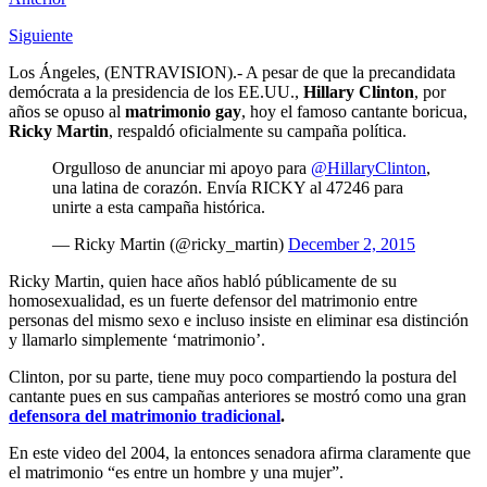
Siguiente
Los Ángeles, (ENTRAVISION).- A pesar de que la precandidata
demócrata a la presidencia de los EE.UU.,
Hillary Clinton
, por
años se opuso al
matrimonio gay
, hoy el famoso cantante boricua,
Ricky Martin
, respaldó oficialmente su campaña política.
Orgulloso de anunciar mi apoyo para
@HillaryClinton
,
una latina de corazón. Envía RICKY al 47246 para
unirte a esta campaña histórica.
— Ricky Martin (@ricky_martin)
December 2, 2015
Ricky Martin, quien hace años habló públicamente de su
homosexualidad, es un fuerte defensor del matrimonio entre
personas del mismo sexo e incluso insiste en eliminar esa distinción
y llamarlo simplemente ‘matrimonio’.
Clinton, por su parte, tiene muy poco compartiendo la postura del
cantante pues en sus campañas anteriores se mostró como una gran
defensora del matrimonio tradicional
.
En este video del 2004, la entonces senadora afirma claramente que
el matrimonio “es entre un hombre y una mujer”.