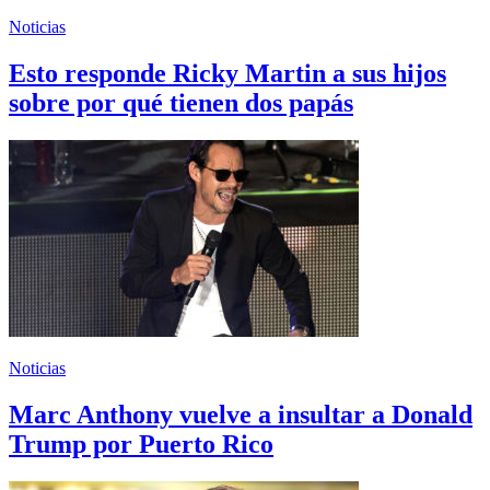
Noticias
Esto responde Ricky Martin a sus hijos
sobre por qué tienen dos papás
Noticias
Marc Anthony vuelve a insultar a Donald
Trump por Puerto Rico